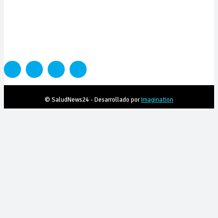
PORTADA
SALUD
SUSTENTABILIDAD
LYFESTYLE
CIENCIA Y TEC
COLUMNISTAS
MEDIAKIT
CONTACTO
© SaludNews24 - Desarrollado por
Imagination