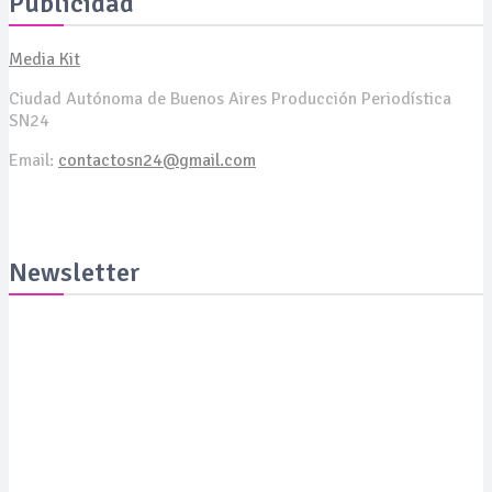
Publicidad
Media Kit
Ciudad Autónoma de Buenos Aires Producción Periodística
SN24
Email:
contactosn24@gmail.com
Newsletter
Suscribite y recibila todas las semanas en tu email
SUSCRIBITE