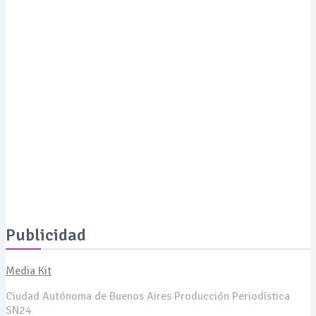
Moda con propósito: un pañuelo solidario busca financiar
proyectos de IA para el tratamiento del cáncer
SALUD
Expertos revelan cómo revertir las manchas de la piel a
los 50 años y presentan soluciones de vanguardia
SALUD
La Serenísima estará presente en ExpoCelíaca 2026
Publicidad
Media Kit
Ciudad Autónoma de Buenos Aires Producción Periodística
SN24