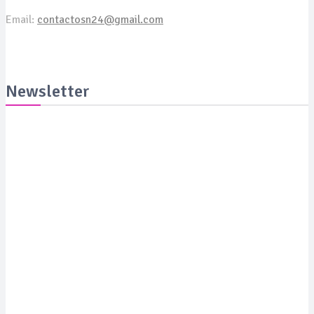
Email:
contactosn24@gmail.com
Newsletter
Suscribite y recibila todas las semanas en tu email
SUSCRIBITE
PORTADA
SALUD
SUSTENTABILIDAD
LYFESTYLE
CIENCIA Y TEC
COLUMNISTAS
MEDIAKIT
CONTACTO