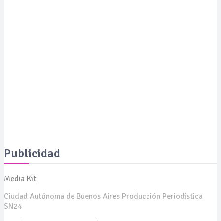
SUSTENTABILIDAD
Camuzzi presenta su séptimo reporte de sustentabilidad
SUSTENTABILIDAD
El combustible sostenible de aviación transforma las ruta
aéreas internacionales mediante el uso de residuos
biológicos
Publicidad
Media Kit
Ciudad Autónoma de Buenos Aires Producción Periodística
SN24