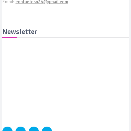
Email:
contactosn24@gmail.com
Newsletter
Suscribite y recibila todas las semanas en tu email
SUSCRIBITE
PORTADA
SALUD
SUSTENTABILIDAD
LYFESTYLE
CIENCIA Y TEC
COLUMNISTAS
MEDIAKIT
CONTACTO