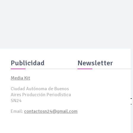
Publicidad
Newsletter
Media Kit
Suscribite y recibila todas
Ciudad Autónoma de Buenos
las semanas en tu email
Aires Producción Periodística
SN24
SUSCRIBITE
Email:
contactosn24@gmail.com