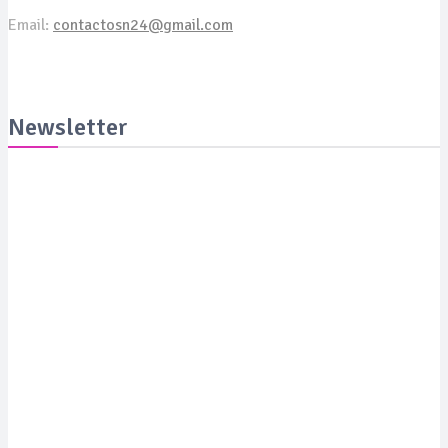
Email:
contactosn24@gmail.com
Newsletter
Suscribite y recibila todas las semanas en tu email
SUSCRIBITE
PORTADA
SALUD
SUSTENTABILIDAD
LYFESTYLE
CIENCIA Y TEC
COLUMNISTAS
MEDIAKIT
CONTACTO