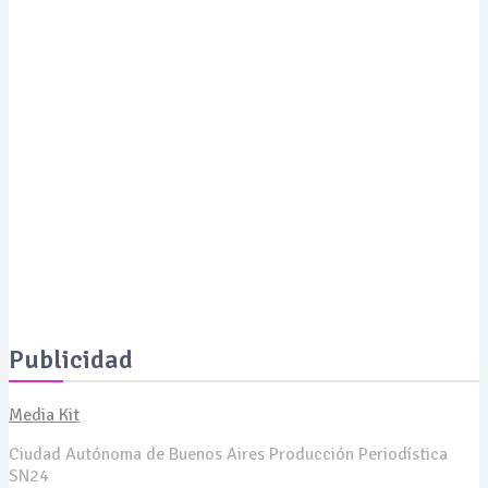
plásticos a través de una nueva iniciativa junto a Buply
SUSTENTABILIDAD
Camuzzi presenta su séptimo reporte de sustentabilidad
SUSTENTABILIDAD
El combustible sostenible de aviación transforma las ruta
aéreas internacionales mediante el uso de residuos
biológicos
Publicidad
Media Kit
Ciudad Autónoma de Buenos Aires Producción Periodística
SN24