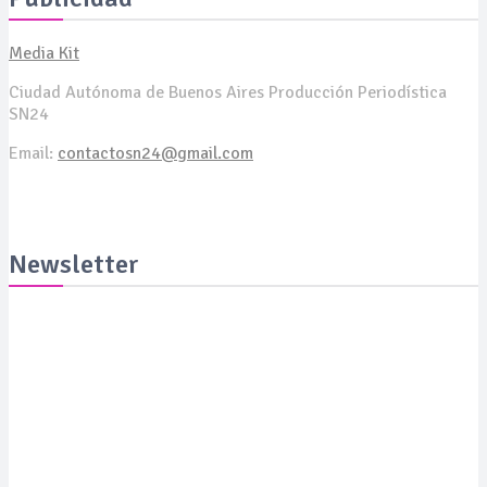
Media Kit
Ciudad Autónoma de Buenos Aires Producción Periodística
SN24
Email:
contactosn24@gmail.com
Newsletter
Suscribite y recibila todas las semanas en tu email
SUSCRIBITE