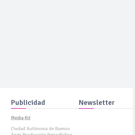
Publicidad
Newsletter
Media Kit
Suscribite y recibila todas
Ciudad Autónoma de Buenos
las semanas en tu email
Aires Producción Periodística