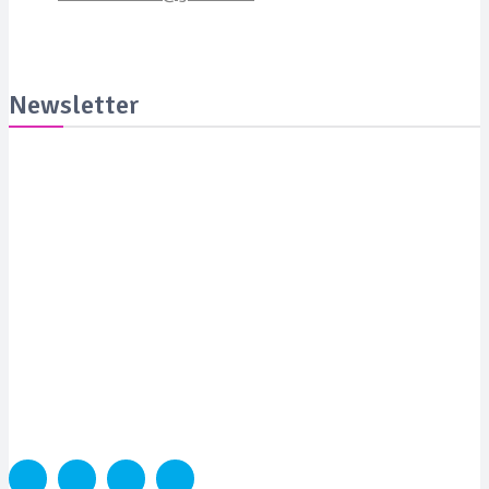
Newsletter
Suscribite y recibila todas las semanas en tu email
SUSCRIBITE
PORTADA
SALUD
SUSTENTABILIDAD
LYFESTYLE
CIENCIA Y TEC
COLUMNISTAS
MEDIAKIT
CONTACTO