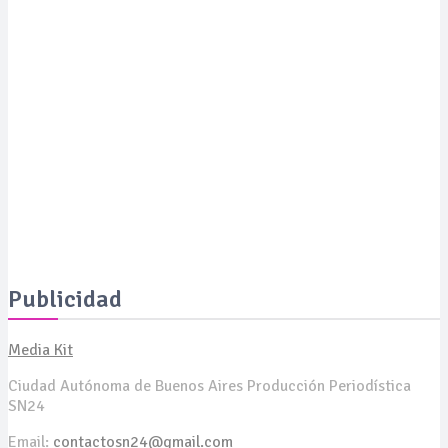
proyectos de IA para el tratamiento del cáncer
SALUD
Expertos revelan cómo revertir las manchas de la piel a
los 50 años y presentan soluciones de vanguardia
SALUD
La Serenísima estará presente en ExpoCelíaca 2026
Publicidad
Media Kit
Ciudad Autónoma de Buenos Aires Producción Periodística
SN24
Email:
contactosn24@gmail.com