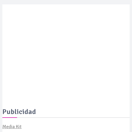
SALUD
Moda con propósito: un pañuelo solidario busca financiar
proyectos de IA para el tratamiento del cáncer
SALUD
Expertos revelan cómo revertir las manchas de la piel a
los 50 años y presentan soluciones de vanguardia
SALUD
La Serenísima estará presente en ExpoCelíaca 2026
Publicidad
Media Kit