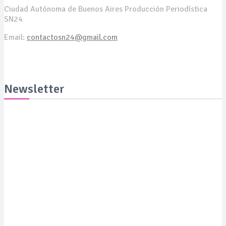
Ciudad Autónoma de Buenos Aires Producción Periodística
SN24
Email:
contactosn24@gmail.com
Newsletter
Suscribite y recibila todas las semanas en tu email
SUSCRIBITE
PORTADA
SALUD
SUSTENTABILIDAD
LYFESTYLE