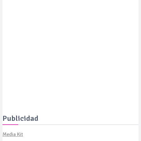
Una pérdida inconmensurable: murió Jorge Messi, el padr
de Lionel
SALUD
Moda con propósito: un pañuelo solidario busca financiar
proyectos de IA para el tratamiento del cáncer
SALUD
Expertos revelan cómo revertir las manchas de la piel a
los 50 años y presentan soluciones de vanguardia
Publicidad
Media Kit