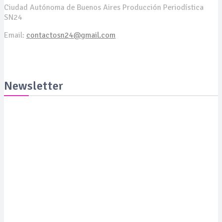
Ciudad Autónoma de Buenos Aires Producción Periodística
SN24
Email:
contactosn24@gmail.com
Newsletter
Suscribite y recibila todas las semanas en tu email
SUSCRIBITE
PORTADA
SALUD
SUSTENTABILIDAD
LYFESTYLE