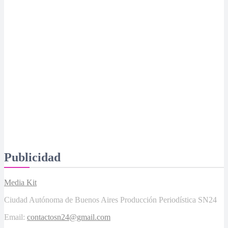
proyectos de IA para el tratamiento del cáncer
SALUD
Expertos revelan cómo revertir las manchas de la piel a los
50 años y presentan soluciones de vanguardia
SALUD
La Serenísima estará presente en ExpoCelíaca 2026
Publicidad
Media Kit
Ciudad Autónoma de Buenos Aires Producción Periodística SN24
Email:
contactosn24@gmail.com