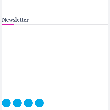
Newsletter
Suscribite y recibila todas las semanas en tu email
SUSCRIBITE
PORTADA
SALUD
SUSTENTABILIDAD
LYFESTYLE
CIENCIA Y TEC
COLUMNISTAS
MEDIAKIT
CONTACTO