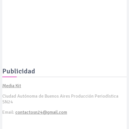
SALUD
Expertos revelan cómo revertir las manchas de la piel a
los 50 años y presentan soluciones de vanguardia
SALUD
La Serenísima estará presente en ExpoCelíaca 2026
Publicidad
Media Kit
Ciudad Autónoma de Buenos Aires Producción Periodística
SN24
Email:
contactosn24@gmail.com