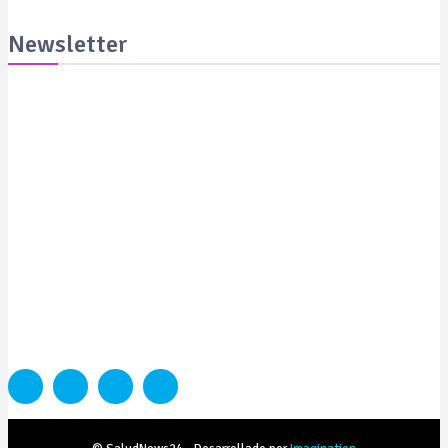
Newsletter
Suscribite y recibila todas las semanas en tu email
SUSCRIBITE
PORTADA
SALUD
SUSTENTABILIDAD
LYFESTYLE
CIENCIA Y TEC
COLUMNISTAS
MEDIAKIT
CONTACTO