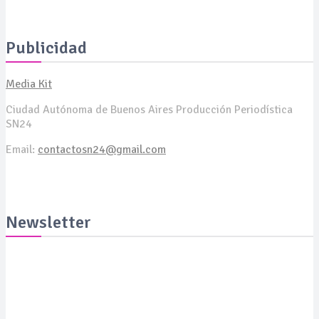
sequedad ocular y bucal
Publicidad
Media Kit
Ciudad Autónoma de Buenos Aires Producción Periodística
SN24
Email:
contactosn24@gmail.com
Newsletter
Suscribite y recibila todas las semanas en tu email
SUSCRIBITE