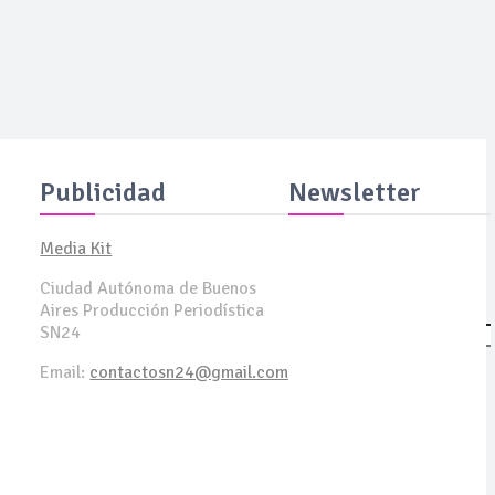
l a
Publicidad
Newsletter
Media Kit
Suscribite y recibila todas
Ciudad Autónoma de Buenos
las semanas en tu email
Aires Producción Periodística
SN24
SUSCRIBITE
Email:
contactosn24@gmail.com