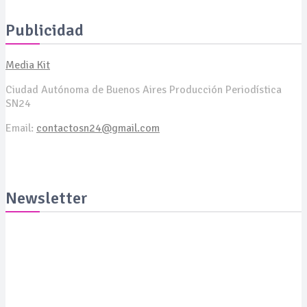
Publicidad
Media Kit
Ciudad Autónoma de Buenos Aires Producción Periodística
SN24
Email:
contactosn24@gmail.com
Newsletter
Suscribite y recibila todas las semanas en tu email
SUSCRIBITE