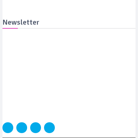
Newsletter
Suscribite y recibila todas las semanas en tu email
SUSCRIBITE
PORTADA
SALUD
SUSTENTABILIDAD
LYFESTYLE
CIENCIA Y TEC
COLUMNISTAS
MEDIAKIT
CONTACTO