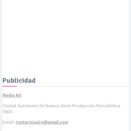
SALUD
Expertos revelan cómo revertir las manchas de la piel a
los 50 años y presentan soluciones de vanguardia
SALUD
La Serenísima estará presente en ExpoCelíaca 2026
Publicidad
Media Kit
Ciudad Autónoma de Buenos Aires Producción Periodística
SN24
Email:
contactosn24@gmail.com