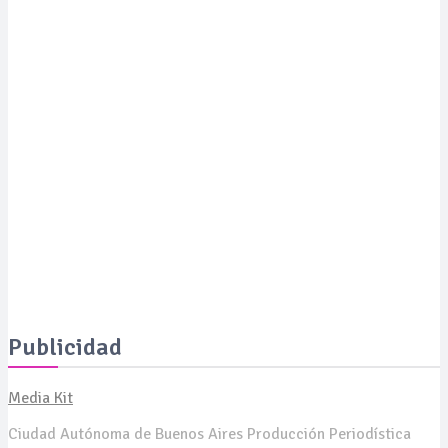
Moda con propósito: un pañuelo solidario busca financiar
proyectos de IA para el tratamiento del cáncer
SALUD
Expertos revelan cómo revertir las manchas de la piel a
los 50 años y presentan soluciones de vanguardia
SALUD
La Serenísima estará presente en ExpoCelíaca 2026
Publicidad
Media Kit
Ciudad Autónoma de Buenos Aires Producción Periodística