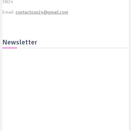
SN24
Email:
contactosn24@gmail.com
Newsletter
Suscribite y recibila todas las semanas en tu email
SUSCRIBITE
PORTADA
SALUD
SUSTENTABILIDAD
LYFESTYLE
CIENCIA Y TEC
COLUMNISTAS
MEDIAKIT
CONTACTO