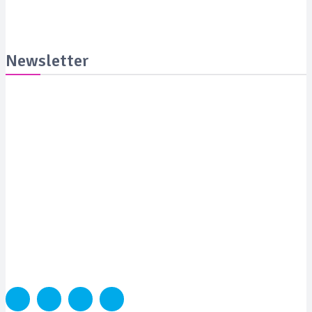
Newsletter
Suscribite y recibila todas las semanas en tu email
SUSCRIBITE
PORTADA
SALUD
SUSTENTABILIDAD
LYFESTYLE
CIENCIA Y TEC
COLUMNISTAS
MEDIAKIT
CONTACTO