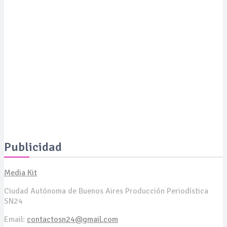
SALUD
Moda con propósito: un pañuelo solidario busca financiar
proyectos de IA para el tratamiento del cáncer
SALUD
Expertos revelan cómo revertir las manchas de la piel a
los 50 años y presentan soluciones de vanguardia
Publicidad
Media Kit
Ciudad Autónoma de Buenos Aires Producción Periodística
SN24
Email:
contactosn24@gmail.com