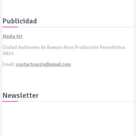
La Serenísima estará presente en ExpoCelíaca 2026
Publicidad
Media Kit
Ciudad Autónoma de Buenos Aires Producción Periodística
SN24
Email:
contactosn24@gmail.com
Newsletter
Suscribite y recibila todas las semanas en tu email
SUSCRIBITE