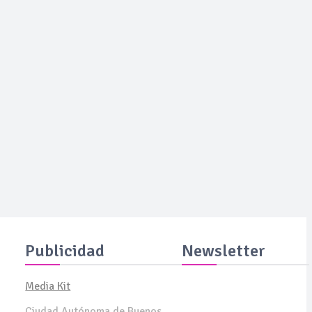
icos digitales de todo el país.
Publicidad
Newsletter
Media Kit
Suscribite y recibila todas
á de
Ciudad Autónoma de Buenos