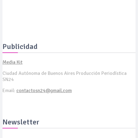
SALUD
La Serenísima estará presente en ExpoCelíaca 2026
Publicidad
Media Kit
Ciudad Autónoma de Buenos Aires Producción Periodística
SN24
Email:
contactosn24@gmail.com
Newsletter