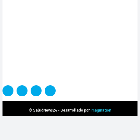
Suscribite y recibila todas las semanas en tu email
SUSCRIBITE
PORTADA
SALUD
SUSTENTABILIDAD
LYFESTYLE
CIENCIA Y TEC
COLUMNISTAS
MEDIAKIT
CONTACTO
© SaludNews24 - Desarrollado por
Imagination