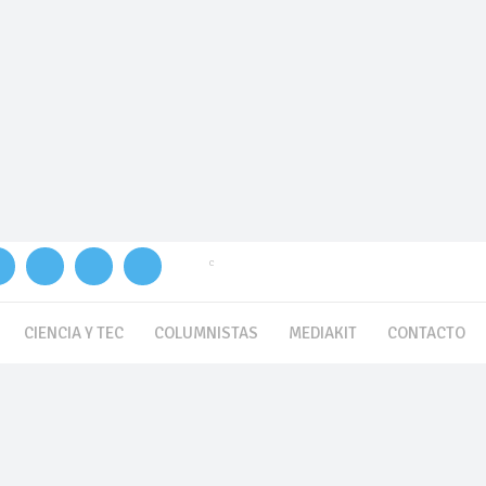
C
4.6
Buenos Aires
CIENCIA Y TEC
COLUMNISTAS
MEDIAKIT
CONTACTO