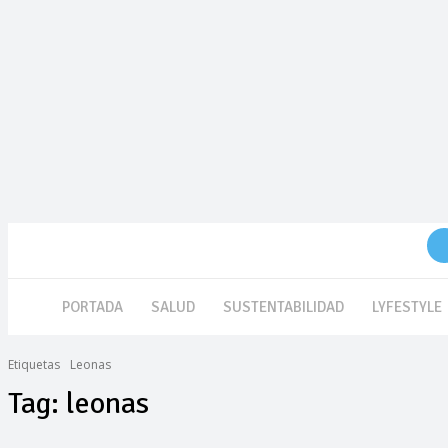
viernes 7 de agosto de 2026
PORTADA
SALUD
SUSTENTABILIDAD
LYFESTYLE
Etiquetas
Leonas
Tag:
leonas