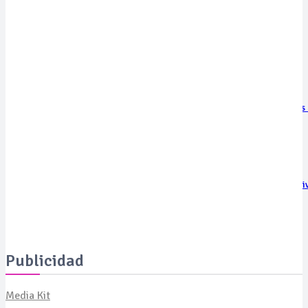
Glamping de mar Domos Park es nominado a los prestigiosos World
Luxury Travel Awards 2027
viernes, 7 de agosto de 2026
Moda con propósito: un pañuelo solidario busca financiar proyectos 
para el tratamiento del cáncer
jueves, 6 de agosto de 2026
BASF lanza el primer péptido de precisión para la renovación selecti
del colágeno
miércoles, 5 de agosto de 2026
Publicidad
Media Kit