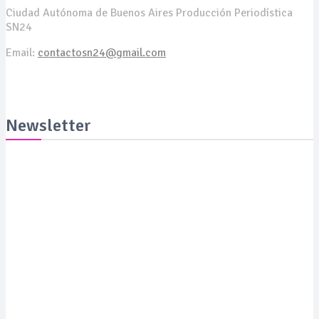
Ciudad Autónoma de Buenos Aires Producción Periodística
SN24
Email:
contactosn24@gmail.com
Newsletter
Suscribite y recibila todas las semanas en tu email
SUSCRIBITE
PORTADA
SALUD
SUSTENTABILIDAD
LYFESTYLE