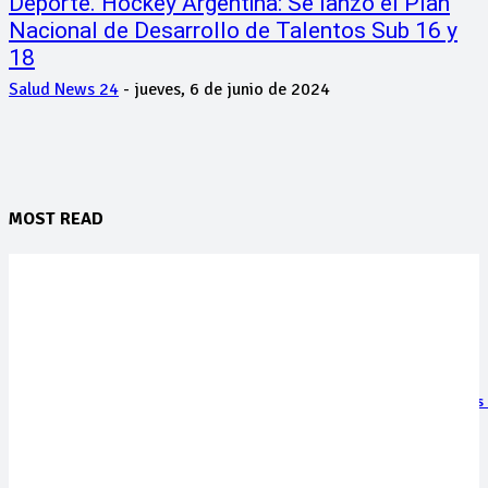
Deporte. Hockey Argentina: Se lanzó el Plan
Nacional de Desarrollo de Talentos Sub 16 y
18
Salud News 24
-
jueves, 6 de junio de 2024
MOST READ
Glamping de mar Domos Park es nominado a los prestigiosos World
Luxury Travel Awards 2027
viernes, 7 de agosto de 2026
Moda con propósito: un pañuelo solidario busca financiar proyectos 
para el tratamiento del cáncer
jueves, 6 de agosto de 2026