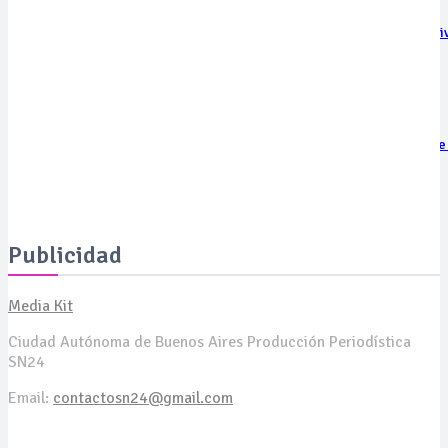
BASF lanza el primer péptido de precisión para la renovación selecti
del colágeno
miércoles, 5 de agosto de 2026
La nueva generación de gimnasios: por qué la calidad pesa más que
cantidad
martes, 4 de agosto de 2026
Publicidad
Media Kit
Ciudad Autónoma de Buenos Aires Producción Periodística
SN24
Email:
contactosn24@gmail.com