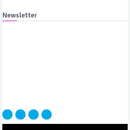
Newsletter
Suscribite y recibila todas las semanas en tu email
SUSCRIBITE
PORTADA
SALUD
SUSTENTABILIDAD
LYFESTYLE
CIENCIA Y TEC
COLUMNISTAS
MEDIAKIT
CONTACTO