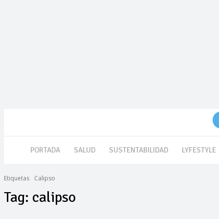
domingo 9 de agosto de 2026
PORTADA
SALUD
SUSTENTABILIDAD
LYFESTYLE
Etiquetas
Calipso
Tag:
calipso