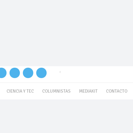
C
5.5
Buenos Aires
CIENCIA Y TEC
COLUMNISTAS
MEDIAKIT
CONTACTO