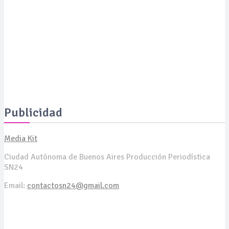
Moda con propósito: un pañuelo solidario busca financiar
proyectos de IA para el tratamiento del cáncer
SALUD
Expertos revelan cómo revertir las manchas de la piel a
los 50 años y presentan soluciones de vanguardia
Publicidad
Media Kit
Ciudad Autónoma de Buenos Aires Producción Periodística
SN24
Email:
contactosn24@gmail.com