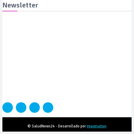
Newsletter
Suscribite y recibila todas las semanas en tu email
SUSCRIBITE
PORTADA
SALUD
SUSTENTABILIDAD
LYFESTYLE
CIENCIA Y TEC
COLUMNISTAS
MEDIAKIT
CONTACTO
© SaludNews24 - Desarrollado por
Imagination